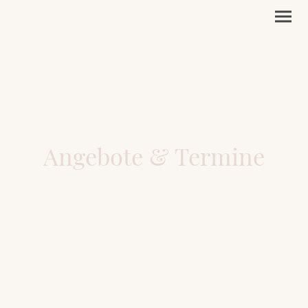
Angebote & Termine
Hier findest du die aktuell verfügbaren Begleitformate.
Nicht alles ist jederzeit buchbar.
Die Angebote folgen einer klaren inneren Struktur.