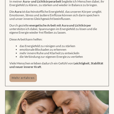
In meiner
Aura- und Lichtkörperarbeit
begleite ich Menschen dabei, ihr
Energiefeld zu klären, zu stärken und wieder in Balance zu bringen.
Die
Aura
ist das feinstoffliche Energiefeld, das unseren Körper umgibt.
Emotionen, Stress und äußere Einflüsse können sich darin speichern
und unser inneres Gleichgewicht beeinflussen.
Durch gezielte
energetische Arbeit mit Aura und Lichtkörper
unterstütze ich dabei, Spannungen im Energiefeld zu lösen und die
eigene Energie wieder frei fließen zu lassen.
Diese Arbeit kann helfen:
das Energiefeld zu reinigen und zu stärken
emotionale Blockaden zu erkennen
mehr innere Ruhe und Klarheit zu entwickeln
die Verbindung zur eigenen Energie zu vertiefen
Viele Menschen erleben dadurch ein Gefühl von
Leichtigkeit, Stabilität
und neuer innerer Kraft
.
Mehr erfahren