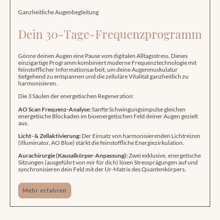
Ganzheitliche Augenbegleitung
Dein 30-Tage-Frequenzprogramm
Gönne deinen Augen eine Pause vom digitalen Alltagsstress. Dieses
einzigartige Programm kombiniert moderne Frequenztechnologie mit
feinstofflicher Informationsarbeit, um deine Augenmuskulatur
tiefgehend zu entspannen und die zelluläre Vitalität ganzheitlich zu
harmonisieren.
Die 3 Säulen der energetischen Regeneration:
AO Scan Frequenz-Analyse:
Sanfte Schwingungsimpulse gleichen
energetische Blockaden im bioenergetischen Feld deiner Augen gezielt
aus.
Licht- & Zellaktivierung:
Der Einsatz von harmonisierenden Lichtreizen
(Illuminator, AO Blue) stärkt die feinstoffliche Energiezirkulation.
Aurachirurgie (Kausalkörper-Anpassung):
Zwei exklusive, energetische
Sitzungen (ausgeführt von mir für dich) lösen Stressprägungen auf und
synchronisieren dein Feld mit der Ur-Matrix des Quantenkörpers.
Mehr erfahren