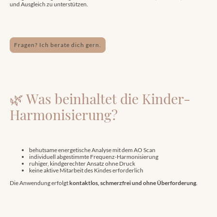
und Ausgleich zu unterstützen.
Fragen? Ich berate dich gern.
🌿 Was beinhaltet die Kinder-
Harmonisierung?
behutsame energetische Analyse mit dem AO Scan
individuell abgestimmte Frequenz-Harmonisierung
ruhiger, kindgerechter Ansatz ohne Druck
keine aktive Mitarbeit des Kindes erforderlich
Die Anwendung erfolgt
kontaktlos, schmerzfrei und ohne Überforderung
.