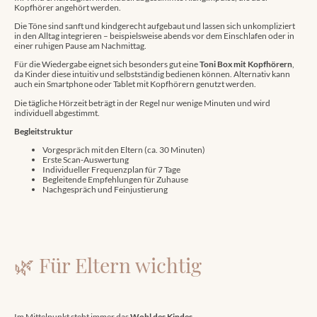
Kopfhörer angehört werden.
Die Töne sind sanft und kindgerecht aufgebaut und lassen sich unkompliziert
in den Alltag integrieren – beispielsweise abends vor dem Einschlafen oder in
einer ruhigen Pause am Nachmittag.
Für die Wiedergabe eignet sich besonders gut eine
Toni Box mit Kopfhörern
,
da Kinder diese intuitiv und selbstständig bedienen können. Alternativ kann
auch ein Smartphone oder Tablet mit Kopfhörern genutzt werden.
Die tägliche Hörzeit beträgt in der Regel nur wenige Minuten und wird
individuell abgestimmt.
Begleitstruktur
Vorgespräch mit den Eltern (ca. 30 Minuten)
Erste Scan-Auswertung
Individueller Frequenzplan für 7 Tage
Begleitende Empfehlungen für Zuhause
Nachgespräch und Feinjustierung
🌿 Für Eltern wichtig
Im Mittelpunkt steht immer das
Wohl des Kindes
.