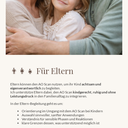
👨‍👩‍👧 Für Eltern
Eltern können den AO Scan nutzen, um ihr Kind
achtsam und
eigenverantwortlich
zu begleiten.
Ich unterstütze Eltern dabei, den AO Scan
kindgerecht, ruhig und ohne
Leistungsdruck
in den Familienalltag zu integrieren.
In der Eltern-Begleitung geht es um:
Orientierung im Umgang mit dem AO Scan bei Kindern
Auswahl sinnvoller, sanfter Anwendungen
Verständnis für sensible Phasen und Reaktionen
klare Grenzen dessen, was unterstützend möglich ist